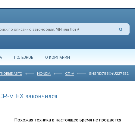
А
ПОЛЕЗНОЕ
О КОМПАНИИ
ГКОВЫЕ АВТО
HONDA
CR-V
SHSRD788X4U227632
R-V EX закончился
Похожая техника в настоящее время не продается