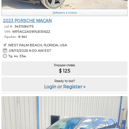
Добавить в список
2023 PORSCHE MACAN
Lot #:
3431584175
VIN:
WP1AG2A59PLB35622
Пробег:
8 941
WEST PALM BEACH, FLORIDA, USA
08/13/2026 9:00 AM EST
7д. 4ч. 33м.
Текущая ставка:
$ 125
Ready to bid?
Login or Register »