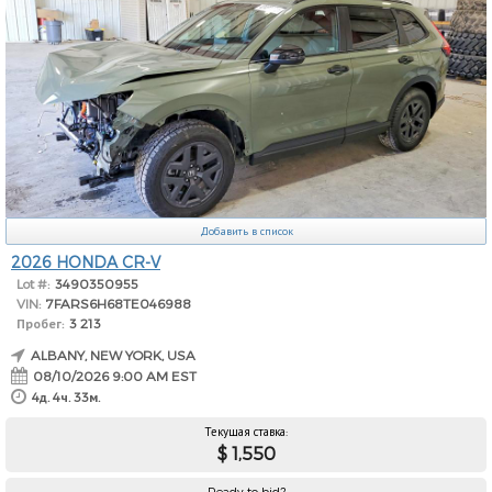
Добавить в список
2026 HONDA CR-V
Lot #:
3490350955
VIN:
7FARS6H68TE046988
Пробег:
3 213
ALBANY, NEW YORK, USA
08/10/2026 9:00 AM EST
4д. 4ч. 33м.
Текущая ставка:
$ 1,550
Ready to bid?