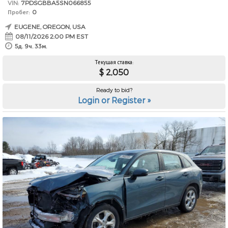
VIN:
7PDSGBBA5SN066855
Пробег:
0
EUGENE, OREGON, USA
08/11/2026 2:00 PM EST
5д. 9ч. 33м.
Текущая ставка:
$ 2,050
Ready to bid?
Login or Register »