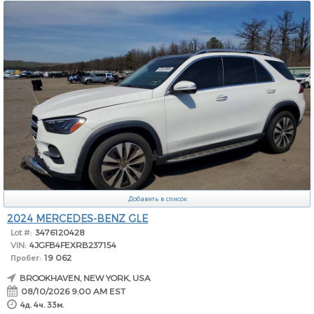
Добавить в список
2024 MERCEDES-BENZ GLE
Lot #:
3476120428
VIN:
4JGFB4FEXRB237154
Пробег:
19 062
BROOKHAVEN, NEW YORK, USA
08/10/2026 9:00 AM EST
4д. 4ч. 33м.