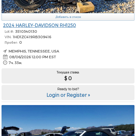
Добавить в список
2024 HARLEY-DAVIDSON RH1250
Lot #:
3510340130
VIN:
1HD1ZC419RB309416
Пробег:
0
MEMPHIS, TENNESSEE, USA
08/06/2026 12:00 PM EST
7ч. 33м.
Текущая ставка:
$ 0
Ready to bid?
Login or Register »