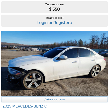
Текущая ставка:
$ 550
Ready to bid?
Login or Register »
Добавить в список
2025 MERCEDES-BENZ C