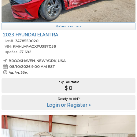
Добавить в список
2023 HYUNDAI ELANTRA
Lot #:
3478559020
VIN:
KMHLM4AGXPU397056
Пробег:
27 692
BROOKHAVEN, NEW YORK, USA
08/10/2026 9:00 AM EST
4д. 4ч. 33м.
Текущая ставка:
$ 0
Ready to bid?
Login or Register »