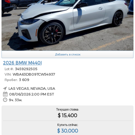
Добавить в список
2026 BMW M440I
Lot #:
3459292505
VIN:
WBA63DB09TCW54937
Пробег:
3 609
LAS VEGAS, NEVADA, USA
08/06/2026 2:00 PM EST
9ч. 33м.
Текущая ставка:
$ 15,400
Купить сейчас:
$ 30,000