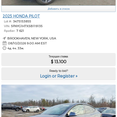
Добавить в список
2025 HONDA PILOT
Lot #:
3475153855
VIN:
5FNYG1H7XSB119135
Пробег:
7 621
BROOKHAVEN, NEW YORK, USA
08/10/2026 9:00 AM EST
4д. 4ч. 33м.
Текущая ставка:
$ 13,100
Ready to bid?
Login or Register »