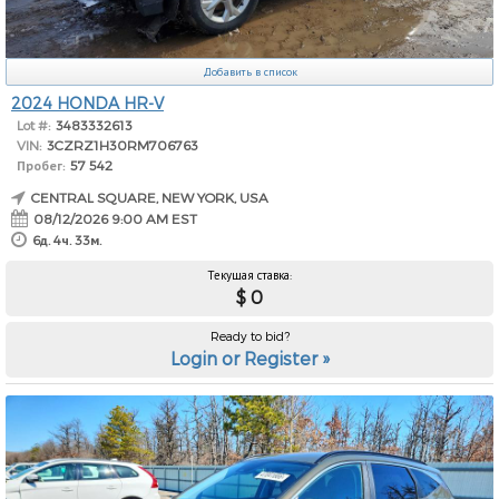
Добавить в список
2024 HONDA HR-V
Lot #:
3483332613
VIN:
3CZRZ1H30RM706763
Пробег:
57 542
CENTRAL SQUARE, NEW YORK, USA
08/12/2026 9:00 AM EST
6д. 4ч. 33м.
Текущая ставка:
$ 0
Ready to bid?
Login or Register »