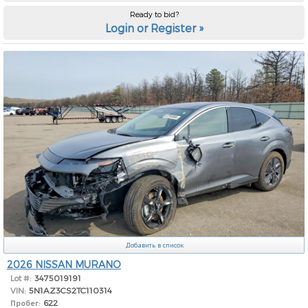
Ready to bid?
Login or Register »
Добавить в список
2026 NISSAN MURANO
Lot #:
3475019191
VIN:
5N1AZ3CS2TC110314
Пробег:
622