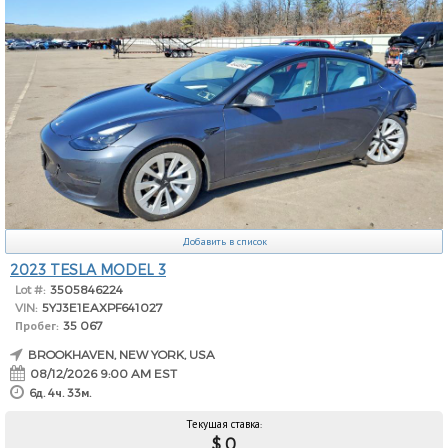
Добавить в список
2023 TESLA MODEL 3
Lot #:
3505846224
VIN:
5YJ3E1EAXPF641027
Пробег:
35 067
BROOKHAVEN, NEW YORK, USA
08/12/2026 9:00 AM EST
6д. 4ч. 33м.
Текущая ставка:
$ 0