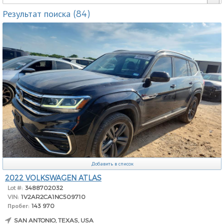
Результат поиска (84)
Добавить в список
2022 VOLKSWAGEN ATLAS
Lot #:
3488702032
VIN:
1V2AR2CA1NC509710
Пробег:
143 970
SAN ANTONIO, TEXAS, USA