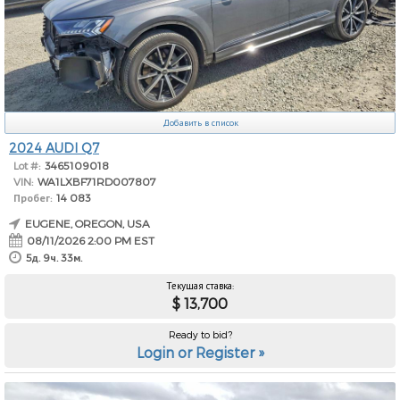
Добавить в список
2024 AUDI Q7
Lot #:
3465109018
VIN:
WA1LXBF71RD007807
Пробег:
14 083
EUGENE, OREGON, USA
08/11/2026 2:00 PM EST
5д. 9ч. 33м.
Текущая ставка:
$ 13,700
Ready to bid?
Login or Register »