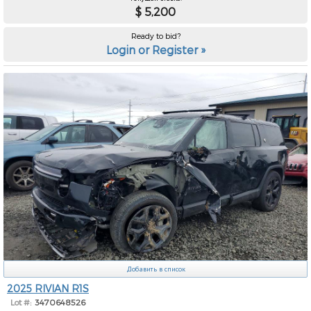
$ 5,200
Ready to bid?
Login or Register »
Добавить в список
2025 RIVIAN R1S
Lot #:
3470648526