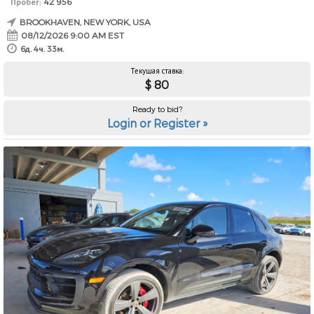
Пробег:
42 956
BROOKHAVEN, NEW YORK, USA
08/12/2026 9:00 AM EST
6д. 4ч. 33м.
Текущая ставка:
$ 80
Ready to bid?
Login or Register »