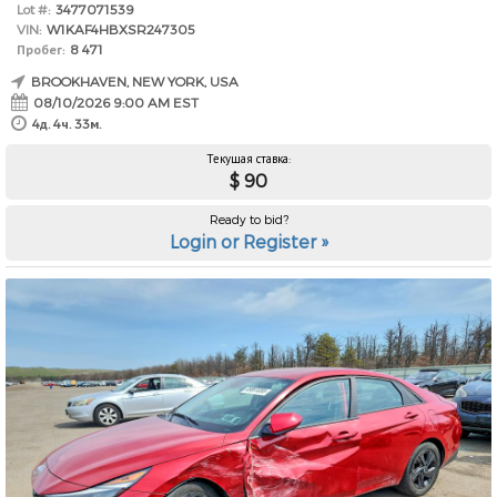
Lot #:
3477071539
VIN:
W1KAF4HBXSR247305
Пробег:
8 471
BROOKHAVEN, NEW YORK, USA
08/10/2026 9:00 AM EST
4д. 4ч. 33м.
Текущая ставка:
$ 90
Ready to bid?
Login or Register »