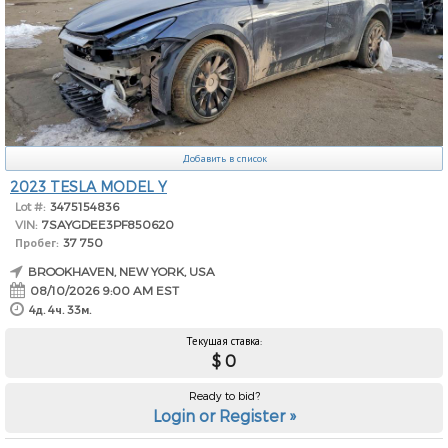
Добавить в список
2023 TESLA MODEL Y
Lot #:
3475154836
VIN:
7SAYGDEE3PF850620
Пробег:
37 750
BROOKHAVEN, NEW YORK, USA
08/10/2026 9:00 AM EST
4д. 4ч. 33м.
Текущая ставка:
$ 0
Ready to bid?
Login or Register »