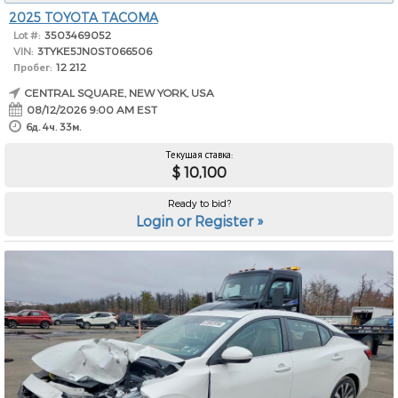
2025 TOYOTA TACOMA
Lot #:
3503469052
VIN:
3TYKE5JN0ST066506
Пробег:
12 212
CENTRAL SQUARE, NEW YORK, USA
08/12/2026 9:00 AM EST
6д. 4ч. 33м.
Текущая ставка:
$ 10,100
Ready to bid?
Login or Register »