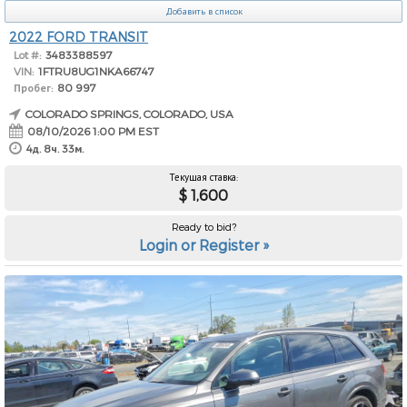
Добавить в список
2022 FORD TRANSIT
Lot #:
3483388597
VIN:
1FTRU8UG1NKA66747
Пробег:
80 997
COLORADO SPRINGS, COLORADO, USA
08/10/2026 1:00 PM EST
4д. 8ч. 33м.
Текущая ставка:
$ 1,600
Ready to bid?
Login or Register »