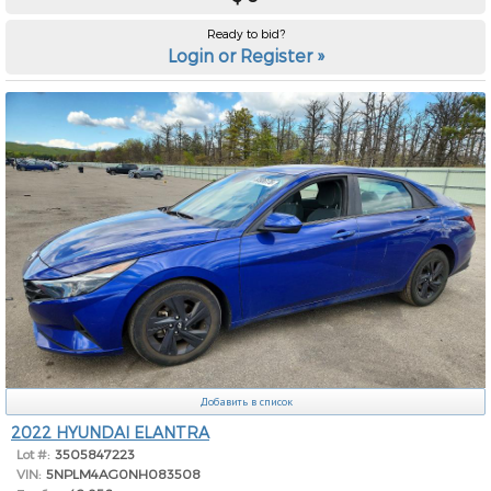
Ready to bid?
Login or Register »
Добавить в список
2022 HYUNDAI ELANTRA
Lot #:
3505847223
VIN:
5NPLM4AG0NH083508