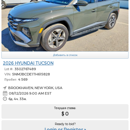
Добавить в список
2026 HYUNDAI TUCSON
Lot #:
3502767489
VIN:
5NMJBCDE1TH615828
Пробег:
4 569
BROOKHAVEN, NEW YORK, USA
08/12/2026 9:00 AM EST
6д. 4ч. 33м.
Текущая ставка:
$ 0
Ready to bid?
Login or Register »