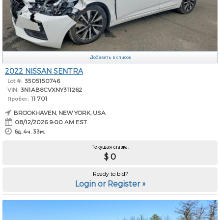
Добавить в список
2022 NISSAN SENTRA
Lot #:
3505150746
VIN:
3N1AB8CVXNY311262
Пробег:
11 701
BROOKHAVEN, NEW YORK, USA
08/12/2026 9:00 AM EST
6д. 4ч. 33м.
Текущая ставка:
$ 0
Ready to bid?
Login or Register »