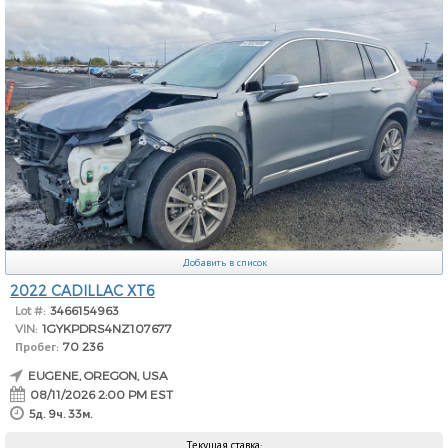
Добавить в список
2022 CADILLAC XT6
Lot #:
3466154963
VIN:
1GYKPDRS4NZ107677
Пробег:
70 236
EUGENE, OREGON, USA
08/11/2026 2:00 PM EST
5д. 9ч. 33м.
Текущая ставка: