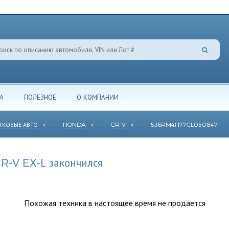
А
ПОЛЕЗНОЕ
О КОМПАНИИ
ГКОВЫЕ АВТО
HONDA
CR-V
5J6RM4H77CL050847
R-V EX-L закончился
Похожая техника в настоящее время не продается